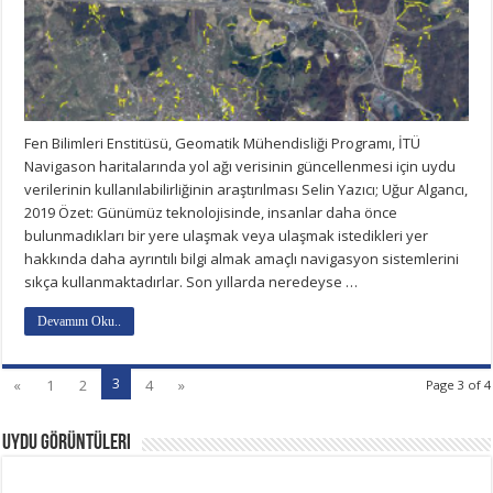
Fen Bilimleri Enstitüsü, Geomatik Mühendisliği Programı, İTÜ
Navigason haritalarında yol ağı verisinin güncellenmesi için uydu
verilerinin kullanılabilirliğinin araştırılması Selin Yazıcı; Uğur Algancı,
2019 Özet: Günümüz teknolojisinde, insanlar daha önce
bulunmadıkları bir yere ulaşmak veya ulaşmak istedikleri yer
hakkında daha ayrıntılı bilgi almak amaçlı navigasyon sistemlerini
sıkça kullanmaktadırlar. Son yıllarda neredeyse …
Devamını Oku..
3
«
1
2
4
»
Page 3 of 4
Uydu Görüntüleri