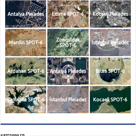
Antalya Pleiades
Edirne SPOT-6
Kocaeli Pleiades
Zonguldak
Mardin SPOT-6
İstanbul Pleiades
SPOT-6
Ardahan SPOT-6
Antalya Pleiades
Bitlis SPOT-6
Şanlıurfa SPOT-6
İstanbul Pleiades
Kocaeli SPOT-6