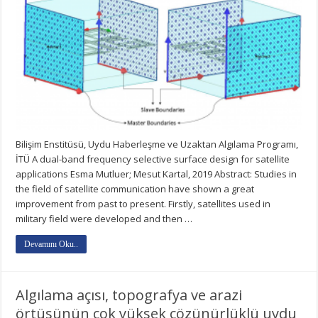
Bilişim Enstitüsü, Uydu Haberleşme ve Uzaktan Algılama Programı,
İTÜ A dual-band frequency selective surface design for satellite
applications Esma Mutluer; Mesut Kartal, 2019 Abstract: Studies in
the field of satellite communication have shown a great
improvement from past to present. Firstly, satellites used in
military field were developed and then …
Devamını Oku..
Algılama açısı, topografya ve arazi
örtüsünün çok yüksek çözünürlüklü uydu