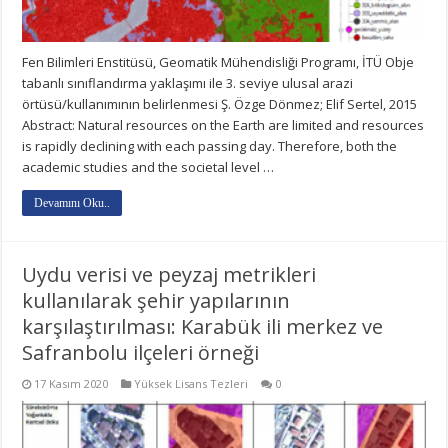
Fen Bilimleri Enstitüsü, Geomatik Mühendisliği Programı, İTÜ Obje
tabanlı sınıflandırma yaklaşımı ile 3. seviye ulusal arazi
örtüsü/kullanımının belirlenmesi Ş. Özge Dönmez; Elif Sertel, 2015
Abstract: Natural resources on the Earth are limited and resources
is rapidly declining with each passing day. Therefore, both the
academic studies and the societal level …
Devamını Oku..
Uydu verisi ve peyzaj metrikleri
kullanılarak şehir yapılarının
karşılaştırılması: Karabük ili merkez ve
Safranbolu ilçeleri örneği
17 Kasım 2020
Yüksek Lisans Tezleri
0