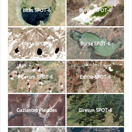
Bitlis SPOT-6
Burdur SPOT-6
Bursa SPOT-6
Bursa SPOT-6
Çorum SPOT-6
Edirne SPOT-6
Gaziantep Pleiades
Giresun SPOT-6