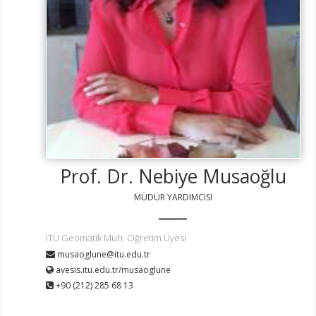
Prof. Dr. Nebiye Musaoğlu
MÜDÜR YARDIMCISI
İTÜ Geomatik Müh. Öğretim Üyesi
musaoglune@itu.edu.tr
avesis.itu.edu.tr/musaoglune
+90 (212) 285 68 13