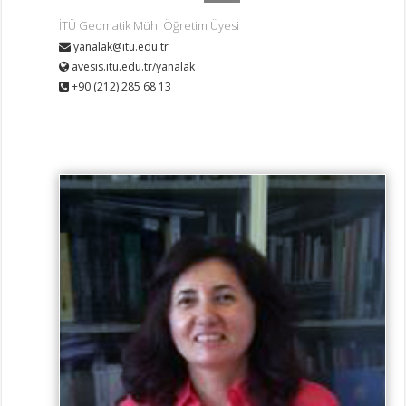
İTÜ Geomatik Müh. Öğretim Üyesi
yanalak@itu.edu.tr
avesis.itu.edu.tr/yanalak
+90 (212) 285 68 13