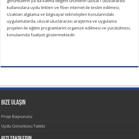
görüntülerin ya da katma değerli ürünlerin ulusal / uluslararası
kullanıcılara uydu linkleri ve fiber internet ile teslim edilmesi,
Uzaktan algılama ve bilgisayar teknolojileri konularındaki
uygulamalarda, ulusal-uluslararası araştırma ve uygulama
projeleri ile eğitim programlarını organize edilmesi ve yürütülmesi,
konularında faaliyet göstermektedir.
Bize Ulaşın
Proje Başvurusu
Uydu Görüntüsü Talebi