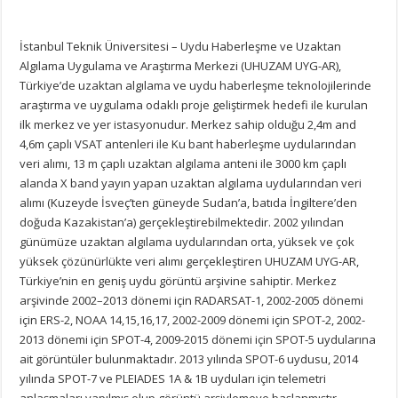
İstanbul Teknik Üniversitesi – Uydu Haberleşme ve Uzaktan
Algılama Uygulama ve Araştırma Merkezi (UHUZAM UYG-AR),
Türkiye’de uzaktan algılama ve uydu haberleşme teknolojilerinde
araştırma ve uygulama odaklı proje geliştirmek hedefi ile kurulan
ilk merkez ve yer istasyonudur. Merkez sahip olduğu 2,4m and
4,6m çaplı VSAT antenleri ile Ku bant haberleşme uydularından
veri alımı, 13 m çaplı uzaktan algılama anteni ile 3000 km çaplı
alanda X band yayın yapan uzaktan algılama uydularından veri
alımı (Kuzeyde İsveç’ten güneyde Sudan’a, batıda İngiltere’den
doğuda Kazakistan’a) gerçekleştirebilmektedir. 2002 yılından
günümüze uzaktan algılama uydularından orta, yüksek ve çok
yüksek çözünürlükte veri alımı gerçekleştiren UHUZAM UYG-AR,
Türkiye’nin en geniş uydu görüntü arşivine sahiptir. Merkez
arşivinde 2002–2013 dönemi için RADARSAT-1, 2002-2005 dönemi
için ERS-2, NOAA 14,15,16,17, 2002-2009 dönemi için SPOT-2, 2002-
2013 dönemi için SPOT-4, 2009-2015 dönemi için SPOT-5 uydularına
ait görüntüler bulunmaktadır. 2013 yılında SPOT-6 uydusu, 2014
yılında SPOT-7 ve PLEIADES 1A & 1B uyduları için telemetri