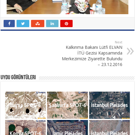
Next
Kalkınma Bakanı Lütfi ELVAN
İTÜ Gezisi Kapsamında
Merkezimize Ziyarette Bulundu
– 23.12.2016
Uydu Görüntüleri
Bursa SPOT-6
Şanlıurfa SPOT-6
İstanbul Pleiades
Konya SPOT-6
İzmir Pleiades
İstanbul Pleiades