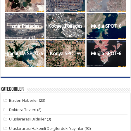
İzmir Pleiades
Kocaeli Pleiades
Muğla SPOT-6
Şanlıurfa SPOT-6
Konya SPOT-6
Muğla SPOT-6
Kategoriler
Bizden Haberler
(23)
Doktora Tezleri
(8)
Uluslararası Bildiriler
(3)
Uluslararası Hakemli Dergilerdeki Yayınlar
(92)