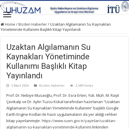
Home
/
Bizden Haberler
/
Uzaktan Algılamanın Su Kaynakları
Yönetiminde Kullanımı Başlıklı Kitap Yayınlandı
Uzaktan Algılamanın Su
Kaynakları Yönetiminde
Kullanımı Başlıklı Kitap
Yayınlandı
5 Mart 2026
Bizden Haberler
2,589 Views
Prof. Dr. Nebiye Musaoğlu, Prof. Dr. Esra Erten, Yük. Müh. M. Raşit
Çevikalp ve Dr. Aylin Tuzcu Kokal tarafından hazırlanan “Uzaktan
Algılamanın Su Kaynakları Yönetiminde Kullanımı” başlıklı Google
Earth Engine Kodları ile hazır uygulamaların da yer aldığı rehber
kitap yayınlanmıştır.
https://www.suen.gov.tr/yayinlar/uzaktan-
algilamanin-su-kaynaklari-yonetiminde-kullanimi
linkinden