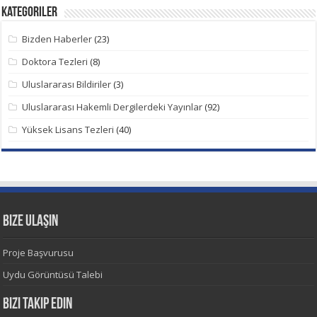
Kategoriler
Bizden Haberler
(23)
Doktora Tezleri
(8)
Uluslararası Bildiriler
(3)
Uluslararası Hakemli Dergilerdeki Yayınlar
(92)
Yüksek Lisans Tezleri
(40)
Bize Ulaşın
Proje Başvurusu
Uydu Görüntüsü Talebi
Bizi Takip Edin