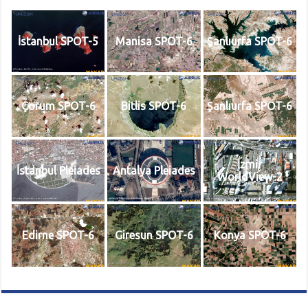
İstanbul SPOT-5
Manisa SPOT-6
Şanlıurfa SPOT-6
Çorum SPOT-6
Bitlis SPOT-6
Şanlıurfa SPOT-6
İzmir
İstanbul Pleiades
Antalya Pleiades
WorldView-2
Edirne SPOT-6
Giresun SPOT-6
Konya SPOT-6